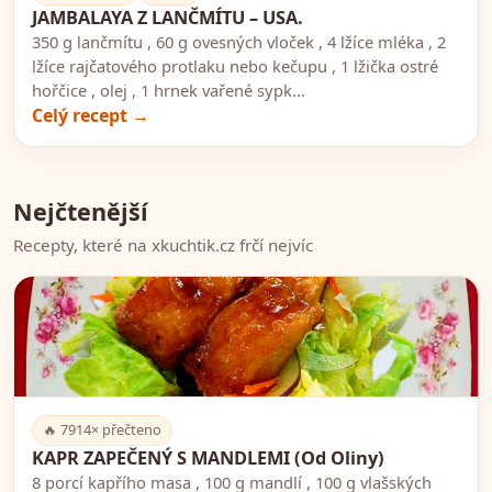
JAMBALAYA Z LANČMÍTU – USA.
350 g lančmítu , 60 g ovesných vloček , 4 lžíce mléka , 2
lžíce rajčatového protlaku nebo kečupu , 1 lžička ostré
hořčice , olej , 1 hrnek vařené sypk...
Celý recept →
Nejčtenější
Recepty, které na xkuchtik.cz frčí nejvíc
🐟
🔥 7914× přečteno
KAPR ZAPEČENÝ S MANDLEMI (Od Oliny)
8 porcí kapřího masa , 100 g mandlí , 100 g vlašských