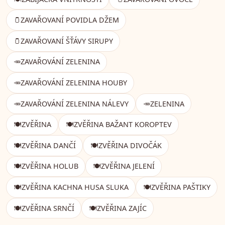
🫙
ZAVAŘOVANÍ POVIDLA DŽEM
🫙
ZAVAŘOVANÍ ŠŤÁVY SIRUPY
🥕
ZAVAŘOVÁNÍ ZELENINA
🥕
ZAVAŘOVÁNÍ ZELENINA HOUBY
🥕
ZAVAŘOVÁNÍ ZELENINA NÁLEVY
🥕
ZELENINA
🍽️
ZVĚŘINA
🍽️
ZVĚŘINA BAŽANT KOROPTEV
🍽️
ZVĚŘINA DANČÍ
🍽️
ZVĚŘINA DIVOČÁK
🍽️
ZVĚŘINA HOLUB
🍽️
ZVĚŘINA JELENÍ
🍽️
ZVĚŘINA KACHNA HUSA SLUKA
🍽️
ZVĚŘINA PAŠTIKY
🍽️
ZVĚŘINA SRNČÍ
🍽️
ZVĚŘINA ZAJÍC