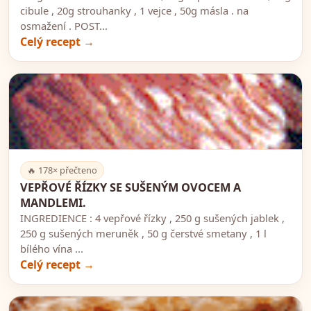
cibule , 20g strouhanky , 1 vejce , 50g másla . na
osmažení . POST...
Celý recept →
🍽️
🔥 178× přečteno
VEPŘOVÉ ŘÍZKY SE SUŠENÝM OVOCEM A
MANDLEMI.
INGREDIENCE : 4 vepřové řízky , 250 g sušených jablek ,
250 g sušených meruněk , 50 g čerstvé smetany , 1 l
bílého vína ...
Celý recept →