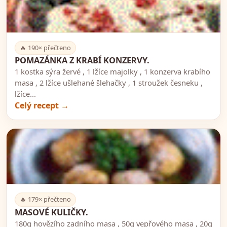
🍽️
🔥 190× přečteno
POMAZÁNKA Z KRABÍ KONZERVY.
1 kostka sýra žervé , 1 lžíce majolky , 1 konzerva krabího
masa , 2 lžíce ušlehané šlehačky , 1 stroužek česneku ,
lžíce...
Celý recept →
🍽️
🔥 179× přečteno
MASOVÉ KULIČKY.
180g hovězího zadního masa , 50g vepřového masa , 20g