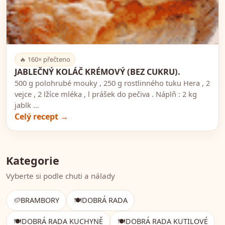
🍽️
🔥 160× přečteno
JABLEČNÝ KOLÁČ KRÉMOVÝ (BEZ CUKRU).
500 g polohrubé mouky , 250 g rostlinného tuku Hera , 2
vejce , 2 lžíce mléka , l prášek do pečiva . Náplň : 2 kg
jablk ...
Celý recept →
Kategorie
Vyberte si podle chuti a nálady
🥔
BRAMBORY
🍽️
DOBRÁ RADA
🍽️
DOBRÁ RADA KUCHYNĚ
🍽️
DOBRÁ RADA KUTILOVÉ