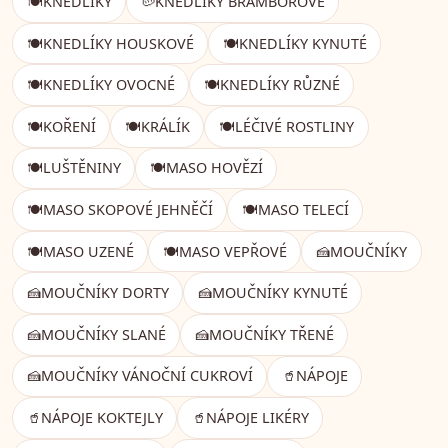
🍽️
KNEDLÍKY
🥔
KNEDLÍKY BRAMBOROVÉ
🍽️
KNEDLÍKY HOUSKOVÉ
🍽️
KNEDLÍKY KYNUTÉ
🍽️
KNEDLÍKY OVOCNÉ
🍽️
KNEDLÍKY RŮZNÉ
🍽️
KOŘENÍ
🍽️
KRÁLÍK
🍽️
LÉČIVÉ ROSTLINY
🍽️
LUŠTĚNINY
🍽️
MASO HOVĚZÍ
🍽️
MASO SKOPOVÉ JEHNĚČÍ
🍽️
MASO TELECÍ
🍽️
MASO UZENÉ
🍽️
MASO VEPŘOVÉ
🍰
MOUČNÍKY
🍰
MOUČNÍKY DORTY
🍰
MOUČNÍKY KYNUTÉ
🍰
MOUČNÍKY SLANÉ
🍰
MOUČNÍKY TŘENÉ
🍰
MOUČNÍKY VÁNOČNÍ CUKROVÍ
🥤
NÁPOJE
🥤
NÁPOJE KOKTEJLY
🥤
NÁPOJE LIKÉRY