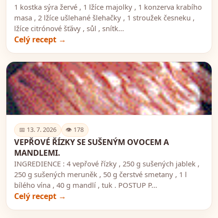
1 kostka sýra žervé , 1 lžíce majolky , 1 konzerva krabího
masa , 2 lžíce ušlehané šlehačky , 1 stroužek česneku ,
lžíce citrónové šťávy , sůl , snítk...
Celý recept →
🍽️
📅 13. 7. 2026
👁 178
VEPŘOVÉ ŘÍZKY SE SUŠENÝM OVOCEM A
MANDLEMI.
INGREDIENCE : 4 vepřové řízky , 250 g sušených jablek ,
250 g sušených meruněk , 50 g čerstvé smetany , 1 l
bílého vína , 40 g mandlí , tuk . POSTUP P...
Celý recept →