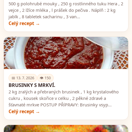
500 g polohrubé mouky , 250 g rostlinného tuku Hera , 2
vejce , 2 lžíce mléka , l prášek do pečiva . Náplň : 2 kg
jablk , 8 tabletek sacharinu , 3 van...
Celý recept →
🍽️
📅 13. 7. 2026
👁 150
BRUSINKY S MRKVÍ.
2 kg zralých a přebraných brusinek , 1 kg krystalového
cukru , kousek skořice v celku , 2 pěkné zdravé a
šťavnaté mrkve POSTUP PŘíPRAVY: Brusinky vsyp...
Celý recept →