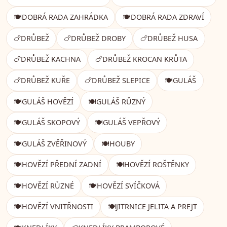
🍽️
DOBRÁ RADA ZAHRÁDKA
🍽️
DOBRÁ RADA ZDRAVÍ
🍗
DRŮBEŽ
🍗
DRŮBEŽ DROBY
🍗
DRŮBEŽ HUSA
🍗
DRŮBEŽ KACHNA
🍗
DRŮBEŽ KROCAN KRŮTA
🍗
DRŮBEŽ KUŘE
🍗
DRŮBEŽ SLEPICE
🍽️
GULÁŠ
🍽️
GULÁŠ HOVĚZÍ
🍽️
GULÁŠ RŮZNÝ
🍽️
GULÁŠ SKOPOVÝ
🍽️
GULÁŠ VEPŘOVÝ
🍽️
GULÁŠ ZVĚŘINOVÝ
🍽️
HOUBY
🍽️
HOVĚZÍ PŘEDNÍ ZADNÍ
🍽️
HOVĚZÍ ROŠTĚNKY
🍽️
HOVĚZÍ RŮZNÉ
🍽️
HOVĚZÍ SVÍČKOVÁ
🍽️
HOVĚZÍ VNITŘNOSTI
🍽️
JITRNICE JELITA A PREJT