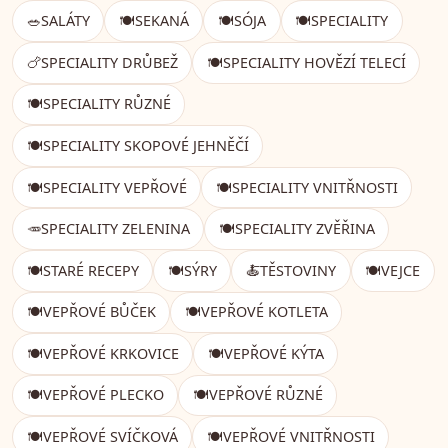
🥗
SALÁTY
🍽️
SEKANÁ
🍽️
SÓJA
🍽️
SPECIALITY
🍗
SPECIALITY DRŮBEŽ
🍽️
SPECIALITY HOVĚZÍ TELECÍ
🍽️
SPECIALITY RŮZNÉ
🍽️
SPECIALITY SKOPOVÉ JEHNĚČÍ
🍽️
SPECIALITY VEPŘOVÉ
🍽️
SPECIALITY VNITŘNOSTI
🥕
SPECIALITY ZELENINA
🍽️
SPECIALITY ZVĚŘINA
🍽️
STARÉ RECEPY
🍽️
SÝRY
🍝
TĚSTOVINY
🍽️
VEJCE
🍽️
VEPŘOVÉ BŮČEK
🍽️
VEPŘOVÉ KOTLETA
🍽️
VEPŘOVÉ KRKOVICE
🍽️
VEPŘOVÉ KÝTA
🍽️
VEPŘOVÉ PLECKO
🍽️
VEPŘOVÉ RŮZNÉ
🍽️
VEPŘOVÉ SVÍČKOVÁ
🍽️
VEPŘOVÉ VNITŘNOSTI