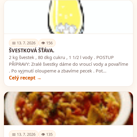
🍽️
📅 13. 7. 2026
👁 156
ŠVESTKOVÁ ŠŤÁVA.
2 kg švestek , 80 dkg cukru , 1 1/2 l vody . POSTUP
PŘíPRAVY: Zralé švestky dáme do vroucí vody a povaříme
. Po vyjmutí oloupeme a zbavíme pecek . Pot...
Celý recept →
🍽️
📅 13. 7. 2026
👁 135