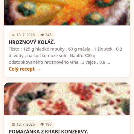
🍽️
📅 13. 7. 2026
👁 246
HROZNOVÝ KOLÁČ.
Těsto : 125 g hladké mouky , 60 g másla , 1 žloutek , 0,2
dl vody , na špičku noze soli . Náplň: 300 g
odstopkovaného hroznového vína , 3 vejce , 0,8 ...
Celý recept →
🍽️
📅 13. 7. 2026
👁 190
POMAZÁNKA Z KRABÍ KONZERVY.