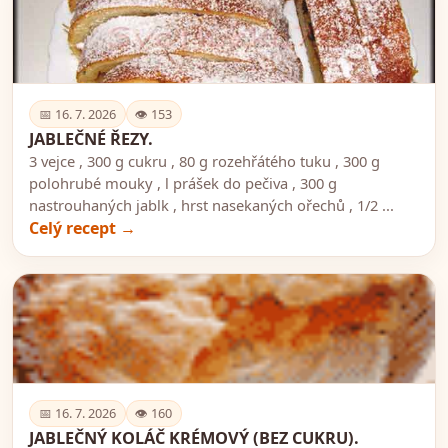
🍽️
📅 16. 7. 2026
👁 153
JABLEČNÉ ŘEZY.
3 vejce , 300 g cukru , 80 g rozehřátého tuku , 300 g
polohrubé mouky , l prášek do pečiva , 300 g
nastrouhaných jablk , hrst nasekaných ořechů , 1/2 ...
Celý recept →
🍽️
📅 16. 7. 2026
👁 160
JABLEČNÝ KOLÁČ KRÉMOVÝ (BEZ CUKRU).