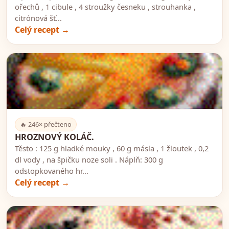
ořechů , 1 cibule , 4 stroužky česneku , strouhanka ,
citrónová šť...
Celý recept →
🍽️
🔥 246× přečteno
HROZNOVÝ KOLÁČ.
Těsto : 125 g hladké mouky , 60 g másla , 1 žloutek , 0,2
dl vody , na špičku noze soli . Náplň: 300 g
odstopkovaného hr...
Celý recept →