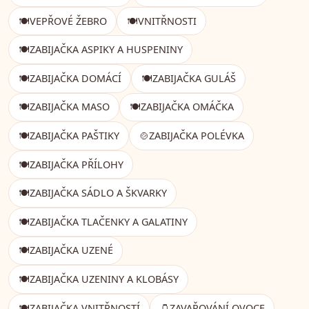
🍽️
VEPŘOVÉ ŽEBRO
🍽️
VNITŘNOSTI
🍽️
ZABIJAČKA ASPIKY A HUSPENINY
🍽️
ZABIJAČKA DOMÁCÍ
🍽️
ZABIJAČKA GULÁŠ
🍽️
ZABIJAČKA MASO
🍽️
ZABIJAČKA OMÁČKA
🍽️
ZABIJAČKA PAŠTIKY
🍲
ZABIJAČKA POLÉVKA
🍽️
ZABIJAČKA PŘÍLOHY
🍽️
ZABIJAČKA SÁDLO A ŠKVARKY
🍽️
ZABIJAČKA TLAČENKY A GALATINY
🍽️
ZABIJAČKA UZENÉ
🍽️
ZABIJAČKA UZENINY A KLOBÁSY
🍽️
ZABIJAČKA VNITŘNOSTÍ
🫙
ZAVAŘOVÁNÍ OVOCE