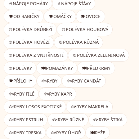
🥤
NÁPOJE POHÁRY
🥤
NÁPOJE ŠŤÁVY
🍽️
OD BABIČKY
🍽️
OMÁČKY
🍽️
OVOCE
🍲
POLÉVKA DRŮBEŽÍ
🍲
POLÉVKA HOUBOVÁ
🍲
POLÉVKA HOVĚZÍ
🍲
POLÉVKA RŮZNÁ
🍲
POLÉVKA Z VNITŘNOSTÍ
🍲
POLÉVKA ZELENINOVÁ
🍲
POLÉVKY
🍽️
POMAZÁNKY
🍽️
PŘEDKRMY
🍽️
PŘÍLOHY
🐟
RYBY
🐟
RYBY CANDÁT
🐟
RYBY FILÉ
🐟
RYBY KAPR
🐟
RYBY LOSOS EXOTICKÉ
🐟
RYBY MAKRELA
🐟
RYBY PSTRUH
🐟
RYBY RŮZNÉ
🐟
RYBY ŠTIKÁ
🐟
RYBY TRESKA
🐟
RYBY ÚHOŘ
🍽️
RÝŽE